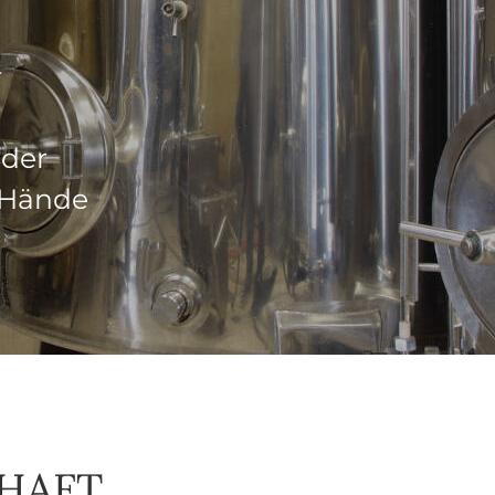
N
der
 Hände
CHAFT