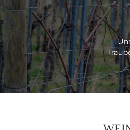
Un
Traub
WEIN